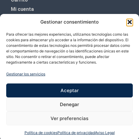
Mi cuenta
Aviso Legal
Gestionar consentimiento
Política de privacidad
Para ofrecer las mejores experiencias, utilizamos tecnologías como las
Política de cookies (UE)
cookies para almacenar y/o acceder a la información del dispositivo. El
consentimiento de estas tecnologías nos permitirá procesar datos como
Boletín de noticias
el comportamiento de navegación o las identificaciones únicas en este
sitio. No consentir o retirar el consentimiento, puede afectar
negativamente a ciertas características y funciones.
¡¡Suscríbete y prometemos no dar mucho el
coñazo.!!
Gestionar los servicios
Te enviaremos sólo cosas importantes.
Aceptar
Denegar
Ver preferencias
Política de cookies
Política de privacidad
Aviso Legal
Copyright © 2026 VP Vicente Perez | Desarrollado por Bubango Networks