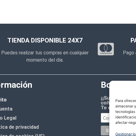
TIENDA DISPONIBLE 24X7
P
Puedes realizar tus compras en cualquier
Pago 
momento del día.
ormación
Boletín d
¡¡Suscríbete 
ito
Para ofrecer
coñazo.!!
almacenar y/
Te enviaremos
uenta
tecnologías
identificaci
o Legal
afectar nega
tica de privacidad
Gestionar lo