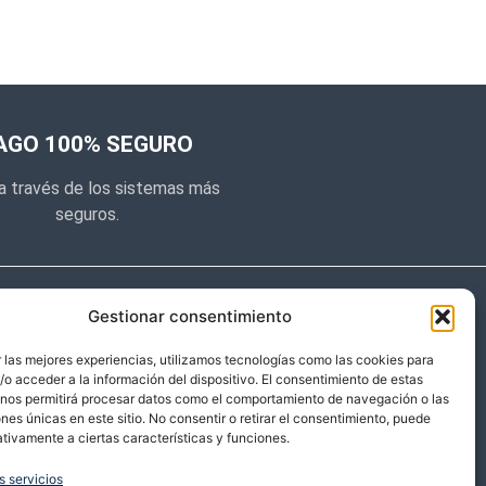
AGO 100% SEGURO
a través de los sistemas más
seguros.
e noticias
Gestionar consentimiento
y prometemos no dar mucho el
 las mejores experiencias, utilizamos tecnologías como las cookies para
o acceder a la información del dispositivo. El consentimiento de estas
 sólo cosas importantes.
 nos permitirá procesar datos como el comportamiento de navegación o las
ones únicas en este sitio. No consentir o retirar el consentimiento, puede
tivamente a ciertas características y funciones.
s servicios