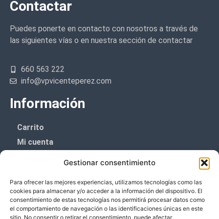
Contactar
Puedes ponerte en contacto con nosotros a través de
las siguientes vías o en nuestra sección de contactar
660 563 222
info@vpvicenteperez.com
Información
Carrito
Mi cuenta
Aviso Legal
Gestionar consentimiento
Política de privacidad
Para ofrecer las mejores experiencias, utilizamos tecnologías como las
Política de cookies (UE)
cookies para almacenar y/o acceder a la información del dispositivo. El
consentimiento de estas tecnologías nos permitirá procesar datos como
Boletín de noticias
el comportamiento de navegación o las identificaciones únicas en este
sitio. No consentir o retirar el consentimiento, puede afectar