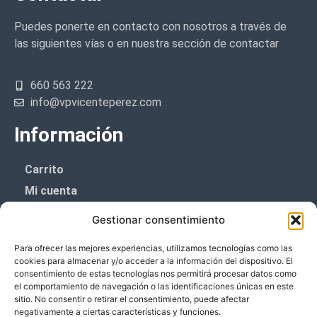
Puedes ponerte en contacto con nosotros a través de
las siguientes vías o en nuestra sección de contactar
660 563 222
info@vpvicenteperez.com
Información
Carrito
Mi cuenta
Aviso Legal
Gestionar consentimiento
Política de privacidad
Para ofrecer las mejores experiencias, utilizamos tecnologías como las
Política de cookies (UE)
cookies para almacenar y/o acceder a la información del dispositivo. El
consentimiento de estas tecnologías nos permitirá procesar datos como
Boletín de noticias
el comportamiento de navegación o las identificaciones únicas en este
sitio. No consentir o retirar el consentimiento, puede afectar
negativamente a ciertas características y funciones.