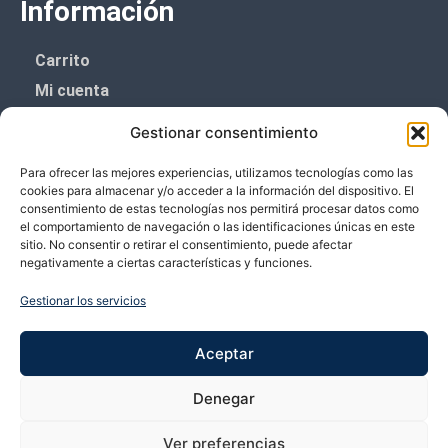
Información
Carrito
Mi cuenta
Aviso Legal
Gestionar consentimiento
Política de privacidad
Para ofrecer las mejores experiencias, utilizamos tecnologías como las
Política de cookies (UE)
cookies para almacenar y/o acceder a la información del dispositivo. El
consentimiento de estas tecnologías nos permitirá procesar datos como
Boletín de noticias
el comportamiento de navegación o las identificaciones únicas en este
sitio. No consentir o retirar el consentimiento, puede afectar
negativamente a ciertas características y funciones.
¡¡Suscríbete y prometemos no dar mucho el
coñazo.!!
Gestionar los servicios
Te enviaremos sólo cosas importantes.
Aceptar
Denegar
Ver preferencias