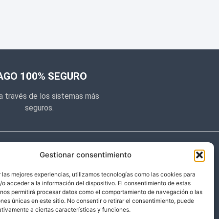
AGO 100% SEGURO
a través de los sistemas más
seguros.
e noticias
Gestionar consentimiento
y prometemos no dar mucho el
 las mejores experiencias, utilizamos tecnologías como las cookies para
o acceder a la información del dispositivo. El consentimiento de estas
 sólo cosas importantes.
 nos permitirá procesar datos como el comportamiento de navegación o las
ones únicas en este sitio. No consentir o retirar el consentimiento, puede
tivamente a ciertas características y funciones.