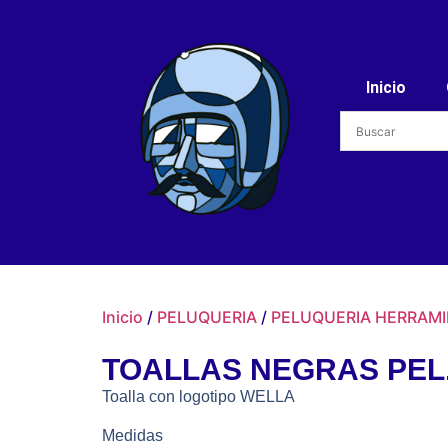
Inicio
Inicio
/
PELUQUERIA
/
PELUQUERIA HERRAM
TOALLAS NEGRAS PEL
Toalla con logotipo WELLA
Medidas