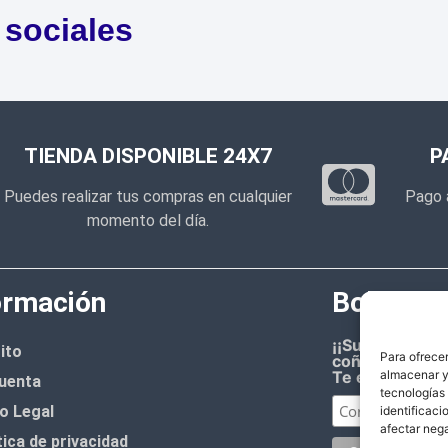
 sociales
TIENDA DISPONIBLE 24X7
P
Puedes realizar tus compras en cualquier
Pago 
momento del día.
ormación
Boletín d
¡¡Suscríbete 
ito
Para ofrecer
coñazo.!!
almacenar y/
Te enviaremos
uenta
tecnologías
o Legal
identificaci
afectar nega
tica de privacidad