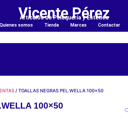
Vicente Pérez
Artículos de Peluquería y Estética
Quienes somos
Tienda
Marcas
Contactar
IENTAS
/ TOALLAS NEGRAS PEL.WELLA 100×50
.WELLA 100×50