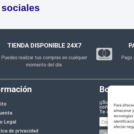
 sociales
TIENDA DISPONIBLE 24X7
P
Puedes realizar tus compras en cualquier
Pago 
momento del día.
ormación
Boletín d
¡¡Suscríbete 
ito
Para ofrecer
coñazo.!!
almacenar y/
Te enviaremos
uenta
tecnologías
o Legal
identificaci
afectar nega
tica de privacidad