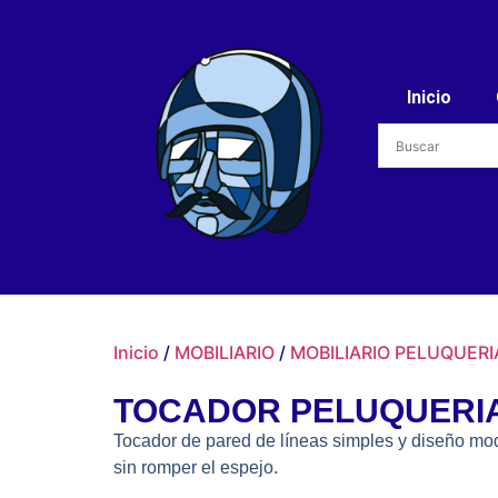
Inicio
Inicio
/
MOBILIARIO
/
MOBILIARIO PELUQUERI
TOCADOR PELUQUERIA
Tocador de pared de líneas simples y diseño mod
sin romper el espejo.