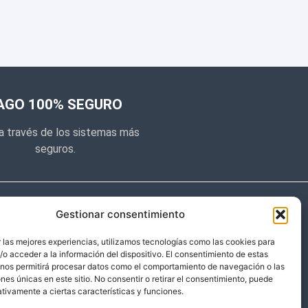
AGO 100% SEGURO
a través de los sistemas más
seguros.
e noticias
Gestionar consentimiento
y prometemos no dar mucho el
 las mejores experiencias, utilizamos tecnologías como las cookies para
o acceder a la información del dispositivo. El consentimiento de estas
 sólo cosas importantes.
 nos permitirá procesar datos como el comportamiento de navegación o las
ones únicas en este sitio. No consentir o retirar el consentimiento, puede
tivamente a ciertas características y funciones.