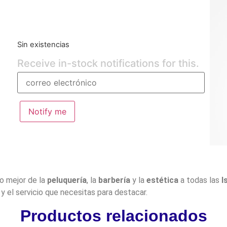
Sin existencias
Receive in-stock notifications for this.
Notify me
lo mejor de la
peluquería
, la
barbería
y la
estética
a todas las
I
y el servicio que necesitas para destacar.
Productos relacionados