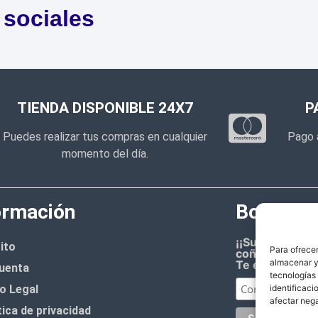
 sociales
TIENDA DISPONIBLE 24X7
P
Puedes realizar tus compras en cualquier
Pago 
momento del día.
ormación
Boletín d
¡¡Suscríbete 
ito
Para ofrecer
coñazo.!!
almacenar y/
Te enviaremos
uenta
tecnologías
o Legal
identificaci
afectar nega
tica de privacidad