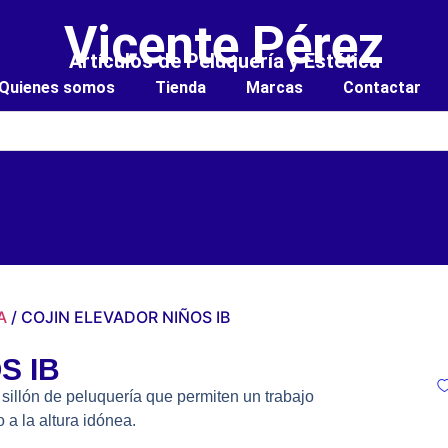
Vicente Pérez
Artículos de Peluquería y Estética
Quienes somos
Tienda
Marcas
Contactar
A
/ COJIN ELEVADOR NIÑOS IB
S IB
 sillón de peluquería que permiten un trabajo
 a la altura idónea.