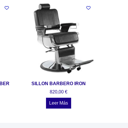
RBER
SILLON BARBERO IRON
820,00
€
Leer Más