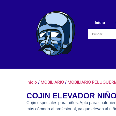
Inicio
Inicio
/
MOBILIARIO
/
MOBILIARIO PELUQUERI
COJIN ELEVADOR NIÑO
Cojín especiales para niños. Apto para cualquier
más cómodo al profesional, ya que elevan al niño