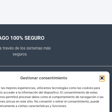
AGO 100% SEGURO
a través de los sistemas más
seguros.
e noticias
Gestionar consentimiento
y prometemos no dar mucho el
 las mejores experiencias, utilizamos tecnologías como las cookies para
o acceder a la información del dispositivo. El consentimiento de estas
 sólo cosas importantes.
 nos permitirá procesar datos como el comportamiento de navegación o las
ones únicas en este sitio. No consentir o retirar el consentimiento, puede
tivamente a ciertas características y funciones.