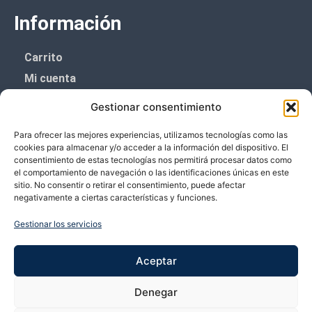
Información
Carrito
Mi cuenta
Aviso Legal
Gestionar consentimiento
Política de privacidad
Para ofrecer las mejores experiencias, utilizamos tecnologías como las
Política de cookies (UE)
cookies para almacenar y/o acceder a la información del dispositivo. El
consentimiento de estas tecnologías nos permitirá procesar datos como
Boletín de noticias
el comportamiento de navegación o las identificaciones únicas en este
sitio. No consentir o retirar el consentimiento, puede afectar
negativamente a ciertas características y funciones.
¡¡Suscríbete y prometemos no dar mucho el
coñazo.!!
Gestionar los servicios
Te enviaremos sólo cosas importantes.
Aceptar
Denegar