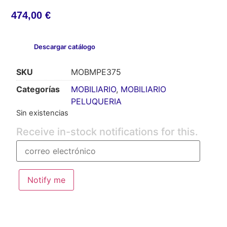
474,00
€
Descargar catálogo
SKU
MOBMPE375
Categorías
MOBILIARIO
,
MOBILIARIO
PELUQUERIA
Sin existencias
Receive in-stock notifications for this.
Notify me