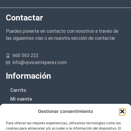
Contactar
Puedes ponerte en contacto con nosotros a través de
las siguientes vías o en nuestra sección de contactar
660 563 222
info@vpvicenteperez.com
Información
Carrito
Mi cuenta
Aviso Legal
Gestionar consentimiento
Política de privacidad
Para ofrecer las mejores experiencias, utilizamos tecnologías como las
Política de cookies (UE)
cookies para almacenar y/o acceder a la información del dispositivo. El