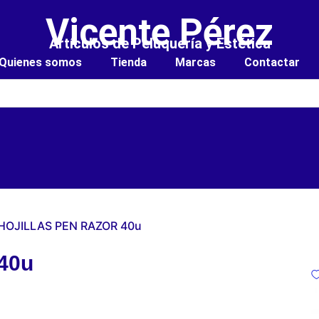
Vicente Pérez
Artículos de Peluquería y Estética
Quienes somos
Tienda
Marcas
Contactar
 HOJILLAS PEN RAZOR 40u
40u