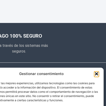
AGO 100% SEGURO
a través de los sistemas más
seguros.
e noticias
Gestionar consentimiento
y prometemos no dar mucho el
 las mejores experiencias, utilizamos tecnologías como las cookies para
o acceder a la información del dispositivo. El consentimiento de estas
 sólo cosas importantes.
 nos permitirá procesar datos como el comportamiento de navegación o las
ones únicas en este sitio. No consentir o retirar el consentimiento, puede
tivamente a ciertas características y funciones.