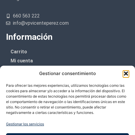
660 563 222
info@vpvicenteperez.com
Información
Carrito
Mi cuenta
Aviso Legal
Gestionar consentimiento
Política de privacidad
Para ofrecer las mejores experiencias, utilizamos tecnologías como las
Política de cookies (UE)
cookies para almacenar y/o acceder a la información del dispositivo. El
consentimiento de estas tecnologías nos permitirá procesar datos como
Boletín de noticias
el comportamiento de navegación o las identificaciones únicas en este
sitio. No consentir o retirar el consentimiento, puede afectar
negativamente a ciertas características y funciones.
¡¡Suscríbete y prometemos no dar mucho el
coñazo.!!
Gestionar los servicios
Te enviaremos sólo cosas importantes.