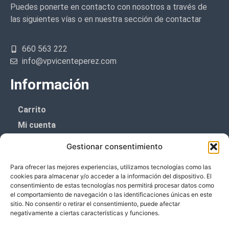
Puedes ponerte en contacto con nosotros a través de
las siguientes vías o en nuestra sección de contactar
660 563 222
info@vpvicenteperez.com
Información
Carrito
Mi cuenta
Aviso Legal
Gestionar consentimiento
Política de privacidad
Para ofrecer las mejores experiencias, utilizamos tecnologías como las
Política de cookies (UE)
cookies para almacenar y/o acceder a la información del dispositivo. El
consentimiento de estas tecnologías nos permitirá procesar datos como
Boletín de noticias
el comportamiento de navegación o las identificaciones únicas en este
sitio. No consentir o retirar el consentimiento, puede afectar
negativamente a ciertas características y funciones.
¡¡Suscríbete y prometemos no dar mucho el
coñazo.!!