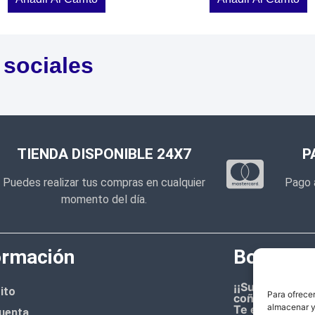
 sociales
TIENDA DISPONIBLE 24X7
P
Puedes realizar tus compras en cualquier
Pago 
momento del día.
ormación
Boletín d
¡¡Suscríbete 
ito
Para ofrecer
coñazo.!!
almacenar y/
Te enviaremos
uenta