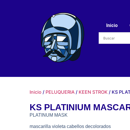
Inicio
Inicio
/
PELUQUERIA
/
KEEN STROK
/ KS PLA
KS PLATINIUM MASCAR
PLATINUM MASK
mascarilla violeta cabellos decolorados