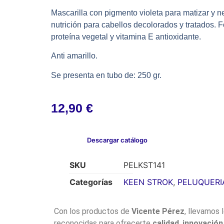
Mascarilla con pigmento violeta para matizar y ne
nutrición para cabellos decolorados y tratados.
proteína vegetal y vitamina E antioxidante.
Anti amarillo.
Se presenta en tubo de: 250 gr.
12,90
€
Descargar catálogo
SKU
PELKST141
Categorías
KEEN STROK
,
PELUQUERI
Con los productos de
Vicente Pérez
, llevamos 
reconocidas para ofrecerte
calidad
,
innovación