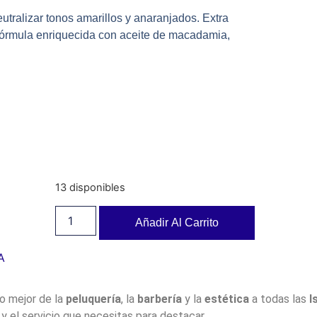
utralizar tonos amarillos y anaranjados. Extra
 Fórmula enriquecida con aceite de macadamia,
13 disponibles
Añadir Al Carrito
A
lo mejor de la
peluquería
, la
barbería
y la
estética
a todas las
I
y el servicio que necesitas para destacar.