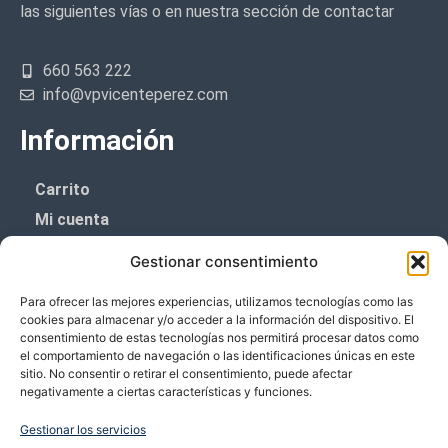
las siguientes vías o en nuestra sección de contactar
660 563 222
info@vpvicenteperez.com
Información
Carrito
Mi cuenta
Aviso Legal
Gestionar consentimiento
Política de privacidad
Para ofrecer las mejores experiencias, utilizamos tecnologías como las
Política de cookies (UE)
cookies para almacenar y/o acceder a la información del dispositivo. El
consentimiento de estas tecnologías nos permitirá procesar datos como
Boletín de noticias
el comportamiento de navegación o las identificaciones únicas en este
sitio. No consentir o retirar el consentimiento, puede afectar
negativamente a ciertas características y funciones.
¡¡Suscríbete y prometemos no dar mucho el
coñazo.!!
Gestionar los servicios
Te enviaremos sólo cosas importantes.