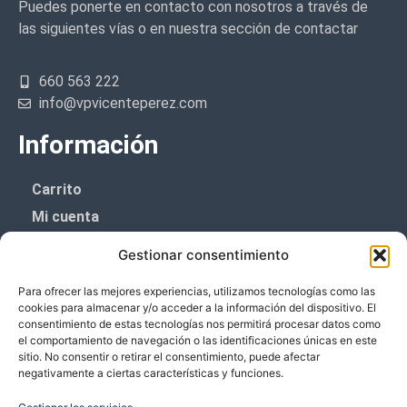
Puedes ponerte en contacto con nosotros a través de
las siguientes vías o en nuestra sección de contactar
660 563 222
info@vpvicenteperez.com
Información
Carrito
Mi cuenta
Aviso Legal
Gestionar consentimiento
Política de privacidad
Para ofrecer las mejores experiencias, utilizamos tecnologías como las
Política de cookies (UE)
cookies para almacenar y/o acceder a la información del dispositivo. El
consentimiento de estas tecnologías nos permitirá procesar datos como
Boletín de noticias
el comportamiento de navegación o las identificaciones únicas en este
sitio. No consentir o retirar el consentimiento, puede afectar
negativamente a ciertas características y funciones.
¡¡Suscríbete y prometemos no dar mucho el
coñazo.!!