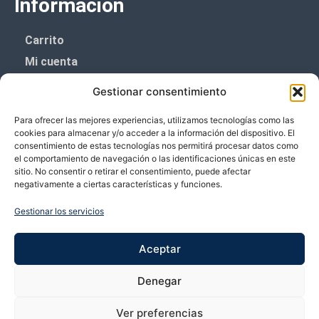
Información
Carrito
Mi cuenta
Aviso Legal
Gestionar consentimiento
Política de privacidad
Para ofrecer las mejores experiencias, utilizamos tecnologías como las
Política de cookies (UE)
cookies para almacenar y/o acceder a la información del dispositivo. El
consentimiento de estas tecnologías nos permitirá procesar datos como
Boletín de noticias
el comportamiento de navegación o las identificaciones únicas en este
sitio. No consentir o retirar el consentimiento, puede afectar
negativamente a ciertas características y funciones.
¡¡Suscríbete y prometemos no dar mucho el
coñazo.!!
Gestionar los servicios
Te enviaremos sólo cosas importantes.
Aceptar
Denegar
Ver preferencias