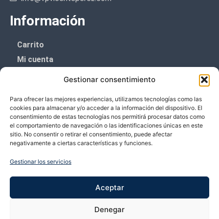
Información
Carrito
Mi cuenta
Aviso Legal
Gestionar consentimiento
Política de privacidad
Para ofrecer las mejores experiencias, utilizamos tecnologías como las
Política de cookies (UE)
cookies para almacenar y/o acceder a la información del dispositivo. El
consentimiento de estas tecnologías nos permitirá procesar datos como
Boletín de noticias
el comportamiento de navegación o las identificaciones únicas en este
sitio. No consentir o retirar el consentimiento, puede afectar
negativamente a ciertas características y funciones.
¡¡Suscríbete y prometemos no dar mucho el
coñazo.!!
Gestionar los servicios
Te enviaremos sólo cosas importantes.
Aceptar
Denegar