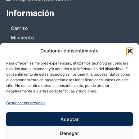
Información
Carrito
Mi cuenta
Aviso Legal
Gestionar consentimiento
Política de privacidad
Para ofrecer las mejores experiencias, utilizamos tecnologías como las
Política de cookies (UE)
cookies para almacenar y/o acceder a la información del dispositivo. El
consentimiento de estas tecnologías nos permitirá procesar datos como
Boletín de noticias
el comportamiento de navegación o las identificaciones únicas en este
sitio. No consentir o retirar el consentimiento, puede afectar
negativamente a ciertas características y funciones.
¡¡Suscríbete y prometemos no dar mucho el
coñazo.!!
Gestionar los servicios
Te enviaremos sólo cosas importantes.
Aceptar
Denegar