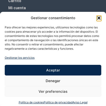
Carrito
Mi cuenta
Aviso Legal
Gestionar consentimiento
Política de privacidad
Para ofrecer las mejores experiencias, utilizamos tecnologías como las
Política de cookies (UE)
cookies para almacenar y/o acceder a la información del dispositivo. El
consentimiento de estas tecnologías nos permitirá procesar datos como
Boletín de noticias
el comportamiento de navegación o las identificaciones únicas en este
sitio. No consentir o retirar el consentimiento, puede afectar
negativamente a ciertas características y funciones.
¡¡Suscríbete y prometemos no dar mucho el
coñazo.!!
Gestionar los servicios
Te enviaremos sólo cosas importantes.
Aceptar
Denegar
Ver preferencias
Política de cookies
Política de privacidad
Aviso Legal
Copyright © 2026 VP Vicente Perez | Desarrollado por Bubango Networks