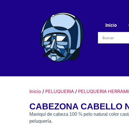
Inicio
Inicio
/
PELUQUERIA
/
PELUQUERIA HERRAM
CABEZONA CABELLO N
Maniquí de cabeza 100 % pelo natural color cas
peluquería.