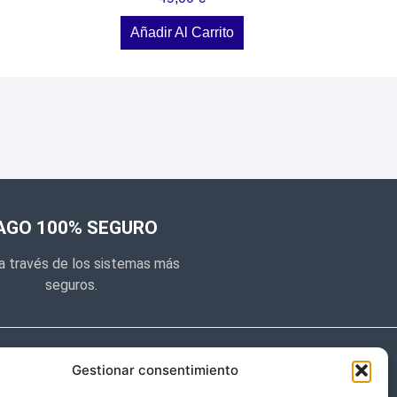
Añadir Al Carrito
AGO 100% SEGURO
a través de los sistemas más
seguros.
e noticias
Gestionar consentimiento
y prometemos no dar mucho el