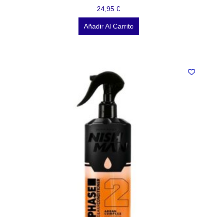
24,95
€
Añadir Al Carrito