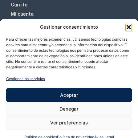
Carrito
Mi cuenta
Aviso Legal
Gestionar consentimiento
Política de privacidad
Para ofrecer las mejores experiencias, utilizamos tecnologías como las
Política de cookies (UE)
cookies para almacenar y/o acceder a la información del dispositivo. El
consentimiento de estas tecnologías nos permitirá procesar datos como
Boletín de noticias
el comportamiento de navegación o las identificaciones únicas en este
sitio. No consentir o retirar el consentimiento, puede afectar
negativamente a ciertas características y funciones.
¡¡Suscríbete y prometemos no dar mucho el
coñazo.!!
Gestionar los servicios
Te enviaremos sólo cosas importantes.
Aceptar
Denegar
Ver preferencias
Política de cookies
Política de privacidad
Aviso Legal