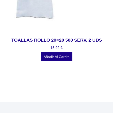
TOALLAS ROLLO 20×20 500 SERV. 2 UDS
15,92
€
Añadir Al Carrito