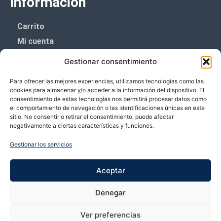
Información
Carrito
Mi cuenta
Aviso Legal
Gestionar consentimiento
Política de privacidad
Para ofrecer las mejores experiencias, utilizamos tecnologías como las
Política de cookies (UE)
cookies para almacenar y/o acceder a la información del dispositivo. El
consentimiento de estas tecnologías nos permitirá procesar datos como
Boletín de noticias
el comportamiento de navegación o las identificaciones únicas en este
sitio. No consentir o retirar el consentimiento, puede afectar
negativamente a ciertas características y funciones.
¡¡Suscríbete y prometemos no dar mucho el
coñazo.!!
Gestionar los servicios
Te enviaremos sólo cosas importantes.
Aceptar
Denegar
Ver preferencias