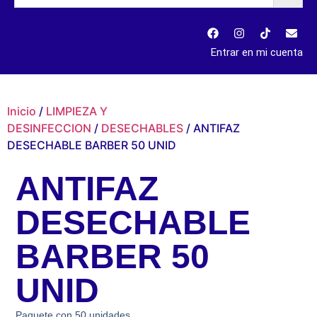
Entrar en mi cuenta
Inicio
/
LIMPIEZA Y
DESINFECCION
/
DESECHABLES
/ ANTIFAZ
DESECHABLE BARBER 50 UNID
ANTIFAZ
DESECHABLE
BARBER 50
UNID
Paquete con 50 unidades