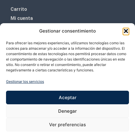
Carrito
Mi cuenta
Aviso Legal
Gestionar consentimiento
Política de privacidad
Para ofrecer las mejores experiencias, utilizamos tecnologías como las
Política de cookies (UE)
cookies para almacenar y/o acceder a la información del dispositivo. El
consentimiento de estas tecnologías nos permitirá procesar datos como
Boletín de noticias
el comportamiento de navegación o las identificaciones únicas en este
sitio. No consentir o retirar el consentimiento, puede afectar
negativamente a ciertas características y funciones.
¡¡Suscríbete y prometemos no dar mucho el
coñazo.!!
Gestionar los servicios
Te enviaremos sólo cosas importantes.
Aceptar
Denegar
Ver preferencias