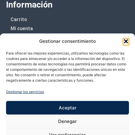
Información
Carrito
Mi cuenta
Aviso Legal
Gestionar consentimiento
Política de privacidad
Para ofrecer las mejores experiencias, utilizamos tecnologías como las
Política de cookies (UE)
cookies para almacenar y/o acceder a la información del dispositivo. El
consentimiento de estas tecnologías nos permitirá procesar datos como
Boletín de noticias
el comportamiento de navegación o las identificaciones únicas en este
sitio. No consentir o retirar el consentimiento, puede afectar
negativamente a ciertas características y funciones.
¡¡Suscríbete y prometemos no dar mucho el
coñazo.!!
Gestionar los servicios
Te enviaremos sólo cosas importantes.
Aceptar
Denegar
Ver preferencias