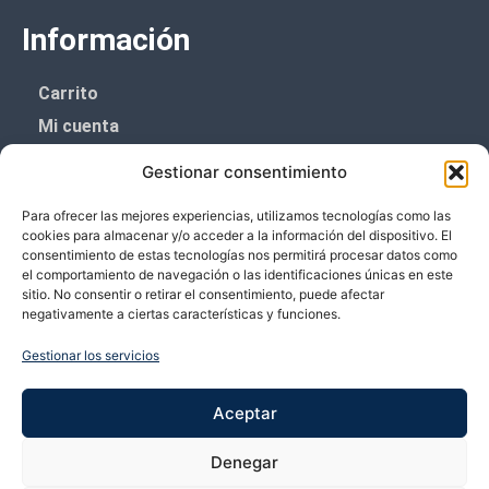
Información
Carrito
Mi cuenta
Aviso Legal
Gestionar consentimiento
Política de privacidad
Para ofrecer las mejores experiencias, utilizamos tecnologías como las
Política de cookies (UE)
cookies para almacenar y/o acceder a la información del dispositivo. El
consentimiento de estas tecnologías nos permitirá procesar datos como
Boletín de noticias
el comportamiento de navegación o las identificaciones únicas en este
sitio. No consentir o retirar el consentimiento, puede afectar
negativamente a ciertas características y funciones.
¡¡Suscríbete y prometemos no dar mucho el
coñazo.!!
Gestionar los servicios
Te enviaremos sólo cosas importantes.
Aceptar
Denegar