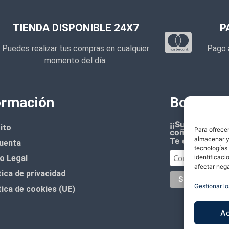
TIENDA DISPONIBLE 24X7
P
Puedes realizar tus compras en cualquier
Pago 
momento del día.
ormación
Boletín d
¡¡Suscríbete 
ito
Para ofrecer
coñazo.!!
almacenar y/
Te enviaremos
uenta
tecnologías
o Legal
identificaci
afectar nega
tica de privacidad
Gestionar lo
tica de cookies (UE)
A