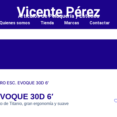
Vicente Pérez
Artículos de Peluquería y Estética
Quienes somos
Tienda
Marcas
Contactar
ERO ESC. EVOQUE 30D 6′
VOQUE 30D 6′
to de Titanio, gran ergonomía y suave