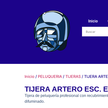
Inicio
Inicio
/
PELUQUERIA
/
TIJERAS
/ TIJERA ART
TIJERA ARTERO ESC. E
Tijera de peluquería profesional con recubrimien
difuminado.