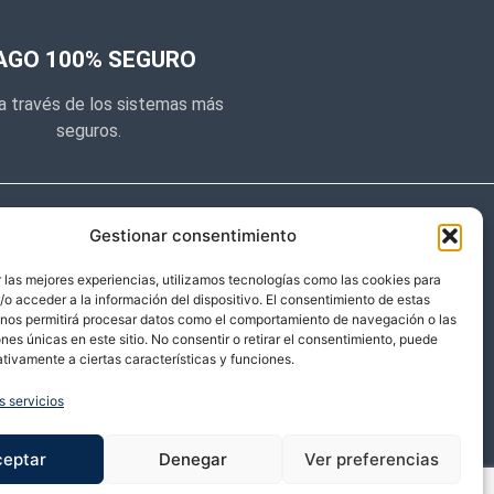
AGO 100% SEGURO
a través de los sistemas más
seguros.
e noticias
Gestionar consentimiento
y prometemos no dar mucho el
 las mejores experiencias, utilizamos tecnologías como las cookies para
o acceder a la información del dispositivo. El consentimiento de estas
 sólo cosas importantes.
 nos permitirá procesar datos como el comportamiento de navegación o las
ones únicas en este sitio. No consentir o retirar el consentimiento, puede
tivamente a ciertas características y funciones.
s servicios
ceptar
Denegar
Ver preferencias