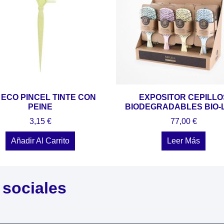
 ECO PINCEL TINTE CON
EXPOSITOR CEPILLO
PEINE
BIODEGRADABLES BIO-
3,15
€
77,00
€
Añadir Al Carrito
Leer Más
 sociales