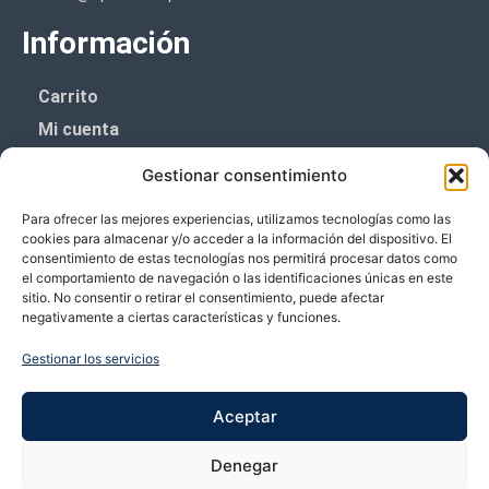
Información
Carrito
Mi cuenta
Aviso Legal
Gestionar consentimiento
Política de privacidad
Para ofrecer las mejores experiencias, utilizamos tecnologías como las
Política de cookies (UE)
cookies para almacenar y/o acceder a la información del dispositivo. El
consentimiento de estas tecnologías nos permitirá procesar datos como
Boletín de noticias
el comportamiento de navegación o las identificaciones únicas en este
sitio. No consentir o retirar el consentimiento, puede afectar
negativamente a ciertas características y funciones.
¡¡Suscríbete y prometemos no dar mucho el
coñazo.!!
Gestionar los servicios
Te enviaremos sólo cosas importantes.
Aceptar
Denegar