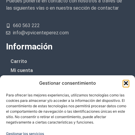
Puedes ponerte en contacto con nosotros a través de
las siguientes vías o en nuestra sección de contactar
660 563 222
info@vpvicenteperez.com
Información
Carrito
Mi cuenta
Aviso Legal
Gestionar consentimiento
Política de privacidad
Para ofrecer las mejores experiencias, utilizamos tecnologías como las
Política de cookies (UE)
cookies para almacenar y/o acceder a la información del dispositivo. El
consentimiento de estas tecnologías nos permitirá procesar datos como
Boletín de noticias
el comportamiento de navegación o las identificaciones únicas en este
sitio. No consentir o retirar el consentimiento, puede afectar
negativamente a ciertas características y funciones.
¡¡Suscríbete y prometemos no dar mucho el
coñazo.!!
Gestionar los servicios
Te enviaremos sólo cosas importantes.