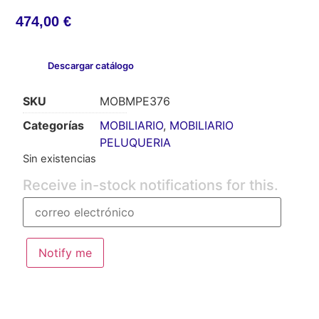
474,00
€
Descargar catálogo
SKU
MOBMPE376
Categorías
MOBILIARIO
,
MOBILIARIO
PELUQUERIA
Sin existencias
Receive in-stock notifications for this.
Notify me