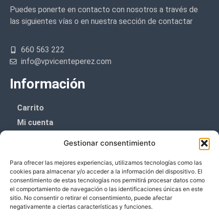
Puedes ponerte en contacto con nosotros a través de
las siguientes vías o en nuestra sección de contactar
660 563 222
info@vpvicenteperez.com
Información
Carrito
Mi cuenta
Aviso Legal
Gestionar consentimiento
Política de privacidad
Para ofrecer las mejores experiencias, utilizamos tecnologías como las
Política de cookies (UE)
cookies para almacenar y/o acceder a la información del dispositivo. El
consentimiento de estas tecnologías nos permitirá procesar datos como
Boletín de noticias
el comportamiento de navegación o las identificaciones únicas en este
sitio. No consentir o retirar el consentimiento, puede afectar
negativamente a ciertas características y funciones.
¡¡Suscríbete y prometemos no dar mucho el