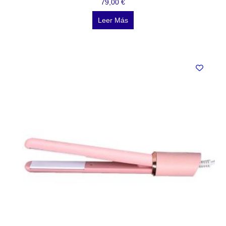
79,00
€
Leer Más