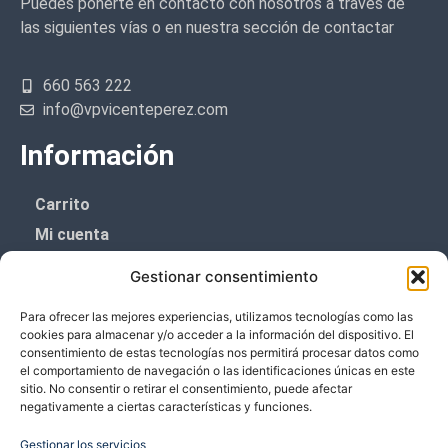
Puedes ponerte en contacto con nosotros a través de
las siguientes vías o en nuestra sección de contactar
660 563 222
info@vpvicenteperez.com
Información
Carrito
Mi cuenta
Aviso Legal
Gestionar consentimiento
Política de privacidad
Para ofrecer las mejores experiencias, utilizamos tecnologías como las
Política de cookies (UE)
cookies para almacenar y/o acceder a la información del dispositivo. El
consentimiento de estas tecnologías nos permitirá procesar datos como
Boletín de noticias
el comportamiento de navegación o las identificaciones únicas en este
sitio. No consentir o retirar el consentimiento, puede afectar
negativamente a ciertas características y funciones.
¡¡Suscríbete y prometemos no dar mucho el
coñazo.!!
Gestionar los servicios