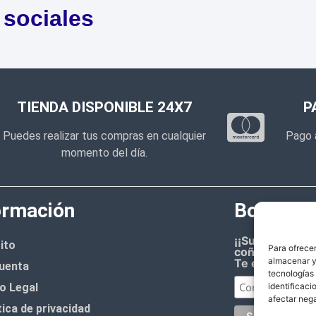
 sociales
TIENDA DISPONIBLE 24X7
P
Puedes realizar tus compras en cualquier
Pago 
momento del día.
ormación
Boletín d
¡¡Suscríbete 
ito
Para ofrecer
coñazo.!!
almacenar y/
Te enviaremos
uenta
tecnologías
o Legal
identificaci
afectar nega
tica de privacidad