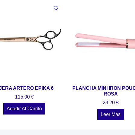
IJERA ARTERO EPIKA 6
PLANCHA MINI IRON POU
ROSA
115,00
€
23,20
€
Añadir Al Carrito
Leer Más