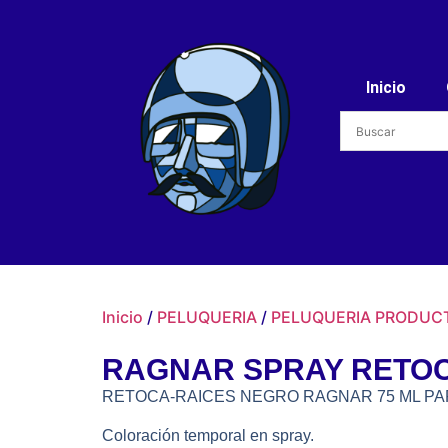
Inicio
Inicio
/
PELUQUERIA
/
PELUQUERIA PRODUC
RAGNAR SPRAY RETOC
RETOCA-RAICES NEGRO RAGNAR 75 ML PA
Coloración temporal en spray.