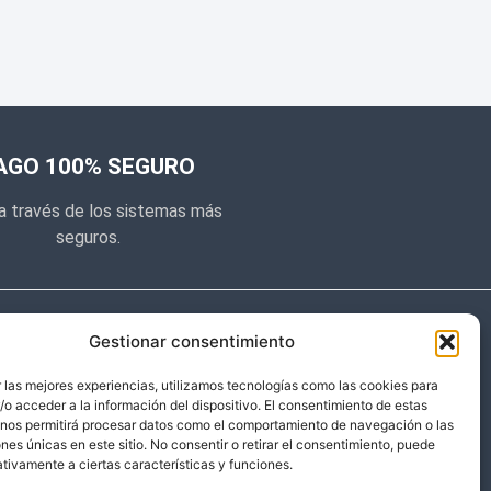
AGO 100% SEGURO
a través de los sistemas más
seguros.
e noticias
Gestionar consentimiento
y prometemos no dar mucho el
 las mejores experiencias, utilizamos tecnologías como las cookies para
o acceder a la información del dispositivo. El consentimiento de estas
 sólo cosas importantes.
 nos permitirá procesar datos como el comportamiento de navegación o las
ones únicas en este sitio. No consentir o retirar el consentimiento, puede
tivamente a ciertas características y funciones.