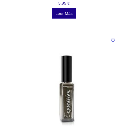
5,95
€
Leer Más