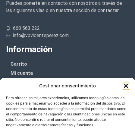
Puedes ponerte en contacto con nosotros a través de
las siguientes vías o en nuestra sección de contactar
660 563 222
info@vpvicenteperez.com
Información
Carrito
Mi cuenta
Aviso Legal
Gestionar consentimiento
Política de privacidad
Para ofrecer las mejores experiencias, utilizamos tecnologías como las
Política de cookies (UE)
cookies para almacenar y/o acceder a la información del dispositivo. El
consentimiento de estas tecnologías nos permitirá procesar datos como
Boletín de noticias
el comportamiento de navegación o las identificaciones únicas en este
sitio. No consentir o retirar el consentimiento, puede afectar
negativamente a ciertas características y funciones.
¡¡Suscríbete y prometemos no dar mucho el
coñazo.!!