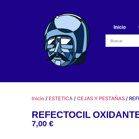
Inicio
Inicio
/
ESTETICA
/
CEJAS Y PESTAÑAS
/ REF
REFECTOCIL OXIDANTE
7,00
€