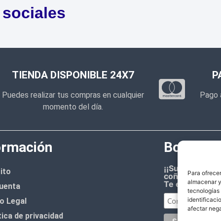
 sociales
TIENDA DISPONIBLE 24X7
P
Puedes realizar tus compras en cualquier
Pago 
momento del día.
ormación
Boletín d
¡¡Suscríbete 
ito
Para ofrecer
coñazo.!!
almacenar y/
Te enviaremos
uenta
tecnologías
identificaci
o Legal
afectar nega
tica de privacidad