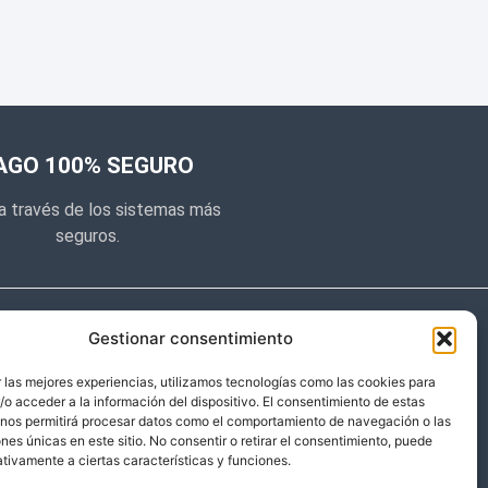
AGO 100% SEGURO
a través de los sistemas más
seguros.
e noticias
Gestionar consentimiento
y prometemos no dar mucho el
 las mejores experiencias, utilizamos tecnologías como las cookies para
o acceder a la información del dispositivo. El consentimiento de estas
 sólo cosas importantes.
 nos permitirá procesar datos como el comportamiento de navegación o las
ones únicas en este sitio. No consentir o retirar el consentimiento, puede
tivamente a ciertas características y funciones.