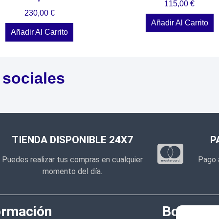
115,00
€
230,00
€
Añadir Al Carrito
Añadir Al Carrito
 sociales
TIENDA DISPONIBLE 24X7
P
Puedes realizar tus compras en cualquier
Pago 
momento del día.
ormación
Boletín d