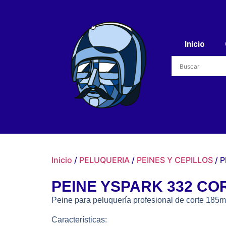
Inicio
Inicio
/
PELUQUERIA
/
PEINES Y CEPILLOS
/ 
PEINE YSPARK 332 C
Peine para peluquería profesional de corte 185
Características: