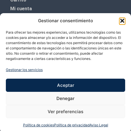
Mi cuenta
Aviso Legal
Gestionar consentimiento
Política de privacidad
Para ofrecer las mejores experiencias, utilizamos tecnologías como las
Política de cookies (UE)
cookies para almacenar y/o acceder a la información del dispositivo. El
consentimiento de estas tecnologías nos permitirá procesar datos como
Boletín de noticias
el comportamiento de navegación o las identificaciones únicas en este
sitio. No consentir o retirar el consentimiento, puede afectar
negativamente a ciertas características y funciones.
¡¡Suscríbete y prometemos no dar mucho el
coñazo.!!
Gestionar los servicios
Te enviaremos sólo cosas importantes.
Aceptar
Denegar
Ver preferencias
Política de cookies
Política de privacidad
Aviso Legal
Copyright © 2026 VP Vicente Perez | Desarrollado por Bubango Networks