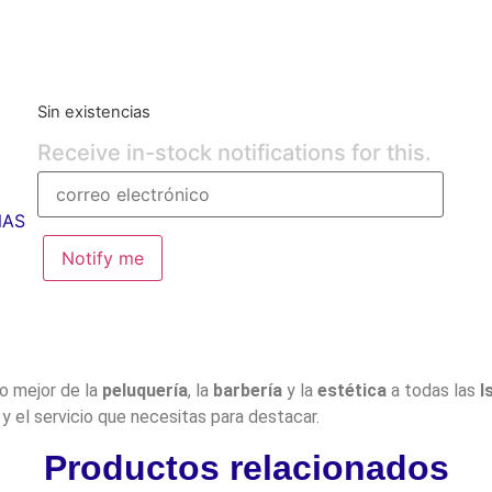
Sin existencias
Receive in-stock notifications for this.
NAS
Notify me
lo mejor de la
peluquería
, la
barbería
y la
estética
a todas las
I
y el servicio que necesitas para destacar.
Productos relacionados