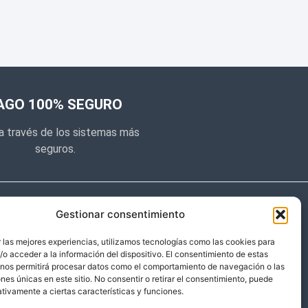
AGO 100% SEGURO
a través de los sistemas más
seguros.
e noticias
Gestionar consentimiento
y prometemos no dar mucho el
 las mejores experiencias, utilizamos tecnologías como las cookies para
o acceder a la información del dispositivo. El consentimiento de estas
 sólo cosas importantes.
 nos permitirá procesar datos como el comportamiento de navegación o las
ones únicas en este sitio. No consentir o retirar el consentimiento, puede
tivamente a ciertas características y funciones.