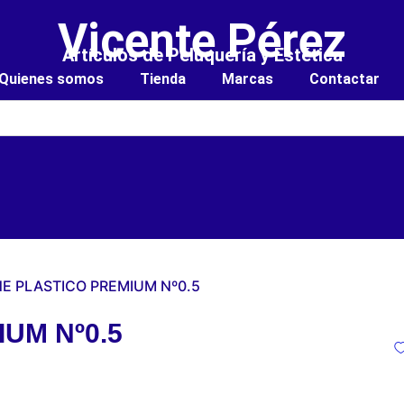
Vicente Pérez
Artículos de Peluquería y Estética
Quienes somos
Tienda
Marcas
Contactar
NE PLASTICO PREMIUM Nº0.5
UM Nº0.5