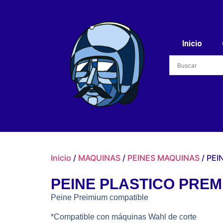
Inicio
Inicio
/
MAQUINAS
/
PEINES MAQUINAS
/ PEI
PEINE PLASTICO PREMI
Peine Preimium compatible
*Compatible con máquinas Wahl de corte