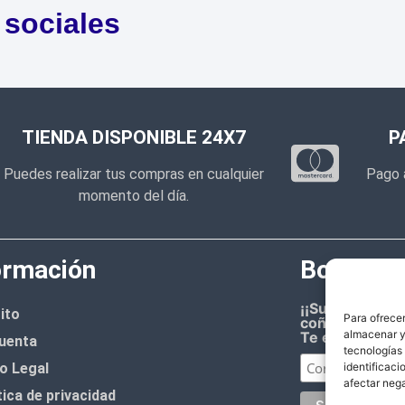
 sociales
TIENDA DISPONIBLE 24X7
P
Puedes realizar tus compras en cualquier
Pago 
momento del día.
ormación
Boletín d
¡¡Suscríbete 
ito
Para ofrecer
coñazo.!!
almacenar y/
Te enviaremos
uenta
tecnologías
o Legal
identificaci
afectar nega
tica de privacidad