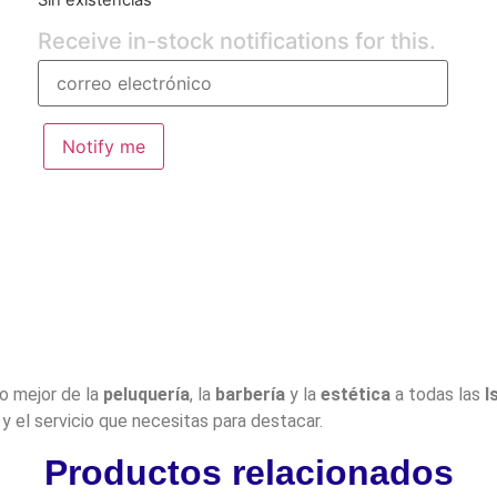
Receive in-stock notifications for this.
Notify me
lo mejor de la
peluquería
, la
barbería
y la
estética
a todas las
I
y el servicio que necesitas para destacar.
Productos relacionados