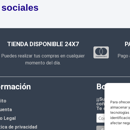
 sociales
TIENDA DISPONIBLE 24X7
P
Puedes realizar tus compras en cualquier
Pago 
momento del día.
ormación
Boletín d
¡¡Suscríbete 
ito
Para ofrecer
coñazo.!!
almacenar y/
Te enviaremos
uenta
tecnologías
o Legal
identificaci
afectar nega
tica de privacidad