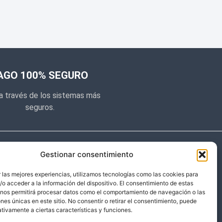
AGO 100% SEGURO
a través de los sistemas más
seguros.
e noticias
Gestionar consentimiento
y prometemos no dar mucho el
 las mejores experiencias, utilizamos tecnologías como las cookies para
o acceder a la información del dispositivo. El consentimiento de estas
 sólo cosas importantes.
 nos permitirá procesar datos como el comportamiento de navegación o las
ones únicas en este sitio. No consentir o retirar el consentimiento, puede
tivamente a ciertas características y funciones.