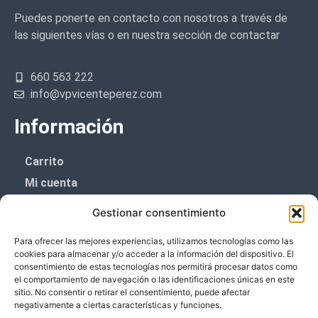
Puedes ponerte en contacto con nosotros a través de
las siguientes vías o en nuestra sección de contactar
660 563 222
info@vpvicenteperez.com
Información
Carrito
Mi cuenta
Aviso Legal
Gestionar consentimiento
Política de privacidad
Para ofrecer las mejores experiencias, utilizamos tecnologías como las
Política de cookies (UE)
cookies para almacenar y/o acceder a la información del dispositivo. El
consentimiento de estas tecnologías nos permitirá procesar datos como
Boletín de noticias
el comportamiento de navegación o las identificaciones únicas en este
sitio. No consentir o retirar el consentimiento, puede afectar
negativamente a ciertas características y funciones.
¡¡Suscríbete y prometemos no dar mucho el