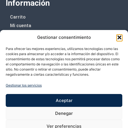
Información
Carrito
Mi cuenta
Aviso Legal
Gestionar consentimiento
Política de privacidad
Para ofrecer las mejores experiencias, utilizamos tecnologías como las
Política de cookies (UE)
cookies para almacenar y/o acceder a la información del dispositivo. El
consentimiento de estas tecnologías nos permitirá procesar datos como
Boletín de noticias
el comportamiento de navegación o las identificaciones únicas en este
sitio. No consentir o retirar el consentimiento, puede afectar
negativamente a ciertas características y funciones.
¡¡Suscríbete y prometemos no dar mucho el
coñazo.!!
Gestionar los servicios
Te enviaremos sólo cosas importantes.
Aceptar
Denegar
Ver preferencias