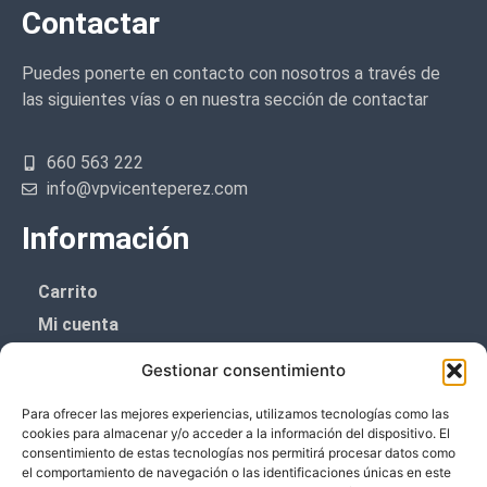
Contactar
Puedes ponerte en contacto con nosotros a través de
las siguientes vías o en nuestra sección de contactar
660 563 222
info@vpvicenteperez.com
Información
Carrito
Mi cuenta
Aviso Legal
Gestionar consentimiento
Política de privacidad
Para ofrecer las mejores experiencias, utilizamos tecnologías como las
Política de cookies (UE)
cookies para almacenar y/o acceder a la información del dispositivo. El
consentimiento de estas tecnologías nos permitirá procesar datos como
Boletín de noticias
el comportamiento de navegación o las identificaciones únicas en este