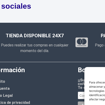
 sociales
TIENDA DISPONIBLE 24X7
P
Puedes realizar tus compras en cualquier
Pago 
momento del día.
ormación
Boletín d
¡¡Suscríbete 
ito
Para ofrecer
coñazo.!!
almacenar y/
Te enviaremos
uenta
tecnologías
o Legal
identificaci
afectar nega
tica de privacidad