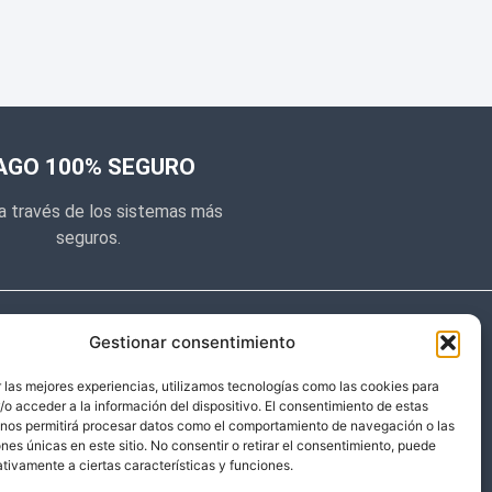
AGO 100% SEGURO
a través de los sistemas más
seguros.
e noticias
Gestionar consentimiento
y prometemos no dar mucho el
 las mejores experiencias, utilizamos tecnologías como las cookies para
o acceder a la información del dispositivo. El consentimiento de estas
 sólo cosas importantes.
 nos permitirá procesar datos como el comportamiento de navegación o las
ones únicas en este sitio. No consentir o retirar el consentimiento, puede
tivamente a ciertas características y funciones.