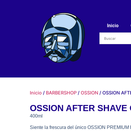
Inicio
Inicio
/
BARBERSHOP
/
OSSION
/ OSSION AF
OSSION AFTER SHAVE
400ml
Siente la frescura del único OSSION PRE