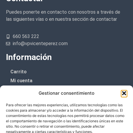
Puedes ponerte en contacto con nosotros a través de
las siguientes vías o en nuestra sección de contactar
660 563 222
info@vpvicenteperez.com
Información
Carrito
Mi cuenta
Aviso Legal
Gestionar consentimiento
Política de privacidad
Para ofrecer las mejores experiencias, utilizamos tecnologías como las
Política de cookies (UE)
cookies para almacenar y/o acceder a la información del dispositivo. El
consentimiento de estas tecnologías nos permitirá procesar datos como
Boletín de noticias
el comportamiento de navegación o las identificaciones únicas en este
sitio. No consentir o retirar el consentimiento, puede afectar
negativamente a ciertas características y funciones.