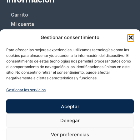
Carrito
Mi cuenta
Aviso Legal
Gestionar consentimiento
Política de privacidad
Para ofrecer las mejores experiencias, utilizamos tecnologías como las
Política de cookies (UE)
cookies para almacenar y/o acceder a la información del dispositivo. El
consentimiento de estas tecnologías nos permitirá procesar datos como
Boletín de noticias
el comportamiento de navegación o las identificaciones únicas en este
sitio. No consentir o retirar el consentimiento, puede afectar
negativamente a ciertas características y funciones.
¡¡Suscríbete y prometemos no dar mucho el
coñazo.!!
Gestionar los servicios
Te enviaremos sólo cosas importantes.
Aceptar
Denegar
Ver preferencias