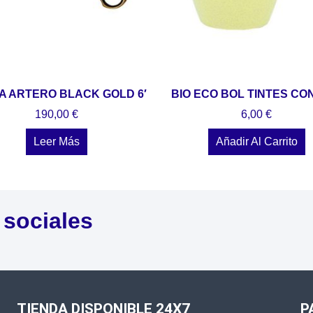
A ARTERO BLACK GOLD 6′
BIO ECO BOL TINTES CO
190,00
€
6,00
€
Leer Más
Añadir Al Carrito
 sociales
TIENDA DISPONIBLE 24X7
P