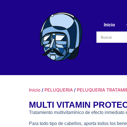
Inicio
Inicio
/
PELUQUERIA
/
PELUQUERIA TRATAMI
MULTI VITAMIN PROTE
Tratamiento multivitamínico de efecto inmediato 
Para todo tipo de cabellos, aporta todos los benef