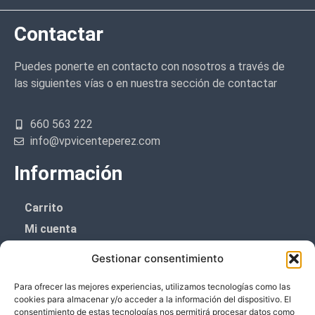
Contactar
Puedes ponerte en contacto con nosotros a través de
las siguientes vías o en nuestra sección de contactar
660 563 222
info@vpvicenteperez.com
Información
Carrito
Mi cuenta
Aviso Legal
Gestionar consentimiento
Política de privacidad
Para ofrecer las mejores experiencias, utilizamos tecnologías como las
Política de cookies (UE)
cookies para almacenar y/o acceder a la información del dispositivo. El
consentimiento de estas tecnologías nos permitirá procesar datos como