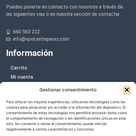
Puedes ponerte en contacto con nosotros a través de
las siguientes vías o en nuestra sección de contactar
660 563 222
info@vpvicenteperez.com
Información
Carrito
Mi cuenta
Aviso Legal
Gestionar consentimiento
Política de privacidad
Para ofrecer las mejores experiencias, utilizamos tecnologías como las
Política de cookies (UE)
cookies para almacenar y/o acceder a la información del dispositivo. El
consentimiento de estas tecnologías nos permitirá procesar datos como
Boletín de noticias
el comportamiento de navegación o las identificaciones únicas en este
sitio. No consentir o retirar el consentimiento, puede afectar
negativamente a ciertas características y funciones.
¡¡Suscríbete y prometemos no dar mucho el