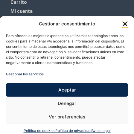
Carrito
Mi cuenta
Aviso Legal
Gestionar consentimiento
Política de privacidad
Para ofrecer las mejores experiencias, utilizamos tecnologías como las
Política de cookies (UE)
cookies para almacenar y/o acceder a la información del dispositivo. El
consentimiento de estas tecnologías nos permitirá procesar datos como
Boletín de noticias
el comportamiento de navegación o las identificaciones únicas en este
sitio. No consentir o retirar el consentimiento, puede afectar
negativamente a ciertas características y funciones.
¡¡Suscríbete y prometemos no dar mucho el
coñazo.!!
Gestionar los servicios
Te enviaremos sólo cosas importantes.
Aceptar
Denegar
Ver preferencias
Política de cookies
Política de privacidad
Aviso Legal
Copyright © 2026 VP Vicente Perez | Desarrollado por Bubango Networks