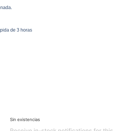
onada.
ápida de 3 horas
Sin existencias
Receive in-stock notifications for this.