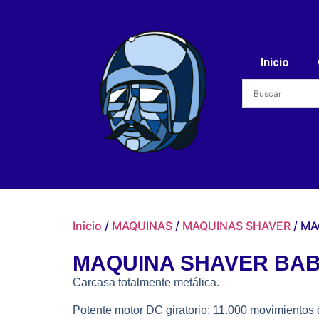
Inicio
Inicio
/
MAQUINAS
/
MAQUINAS SHAVER
/ MA
MAQUINA SHAVER BAB
Carcasa totalmente metálica.
Potente motor DC giratorio: 11.000 movimientos d