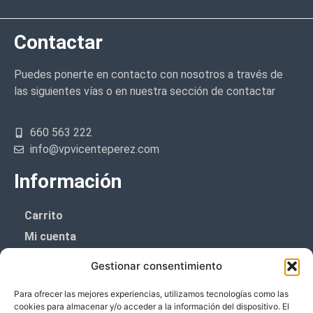
Contactar
Puedes ponerte en contacto con nosotros a través de
las siguientes vías o en nuestra sección de contactar
660 563 222
info@vpvicenteperez.com
Información
Carrito
Mi cuenta
Aviso Legal
Gestionar consentimiento
Política de privacidad
Para ofrecer las mejores experiencias, utilizamos tecnologías como las
Política de cookies (UE)
cookies para almacenar y/o acceder a la información del dispositivo. El